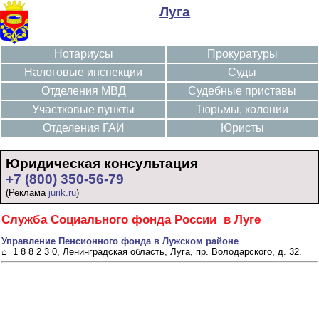
Луга
Нотариусы
Прокуратуры
Налоговые инспекции
Суды
Отделения МВД
Судебные приставы
Участковые пункты
Тюрьмы, колонии
Отделения ГАИ
Юристы
Юридическая консультация
+7 (800) 350-56-79
(Реклама
jurik.ru
)
Служба Социального фонда России в Луге
Управление Пенсионного фонда в Лужском районе
⌂ 1 8 8 2 3 0, Ленинградская область, Луга, пр. Володарского, д. 32.