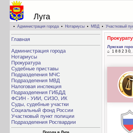
Луга
•
Администрация города
•
Нотариусы
•
МВД
•
Участковый пу
Прокурату
Главная
Лужская горо
Администрация города
⌂ 1 8 8 2 3 0
Нотариусы
Прокуратура
Судебные приставы
Подразделения МЧС
Подразделения МВД
Налоговая инспекция
Подразделения ГИБДД
ФСИН - УИИ, СИЗО, ИК
Суды, судебные участки
Социальный фонд России
Участковый пункт полиции
Подразделения Росгвардии
Погода в Луге